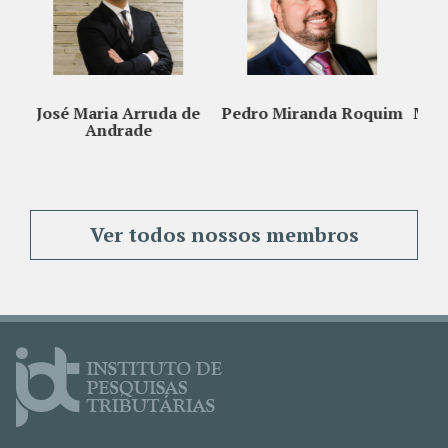
Arruda de
Pedro Miranda Roquim
Maucir Fregonesi Jun
de
Ver todos nossos membros