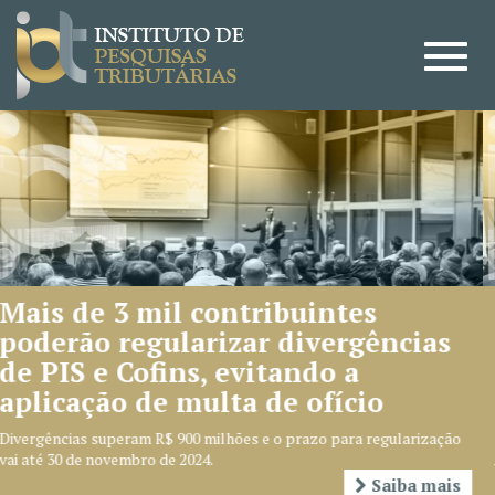
3 mil contribuintes
CARF ap
regularizar divergências
grupo e
 Cofins, evitando a
temas
o de multa de ofício
Objetivo dos e
redução de con
eram R$ 900 milhões e o prazo para regularização
Administração
vembro de 2024.
Saiba mais