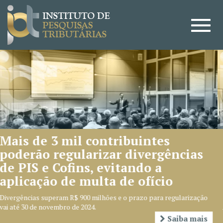
3 mil contribuintes
CARF ap
regularizar divergências
grupo e
 Cofins, evitando a
temas
o de multa de ofício
Objetivo dos e
redução de con
eram R$ 900 milhões e o prazo para regularização
Administração
vembro de 2024.
Saiba mais