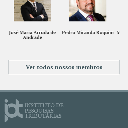
rruda de
Pedro Miranda Roquim
Maucir Fregonesi Juni
de
Ver todos nossos membros