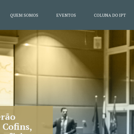
QUEM SOMOS
EVENTOS
COLUNA DO IPT
F aprova 16 novas súmulas; g
nômico está entre os temas
ivo dos enunciados é trazer agilidade ao julgament
ovérsias entre contribuintes e Administração Públic