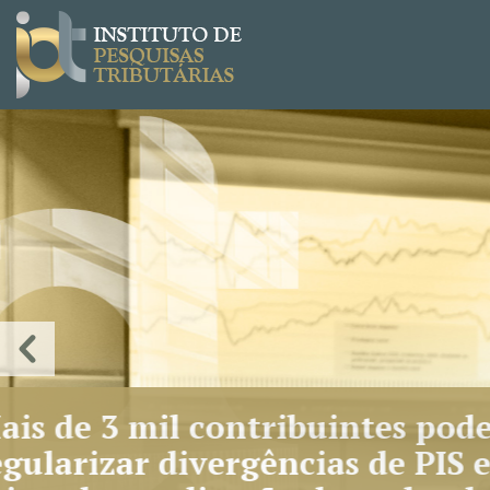
CAR
eco
Objet
contr