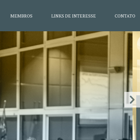
MEMBROS
LINKS DE INTERESSE
CONTATO
as; grupo
as
julgamento e redução de
ão Pública.