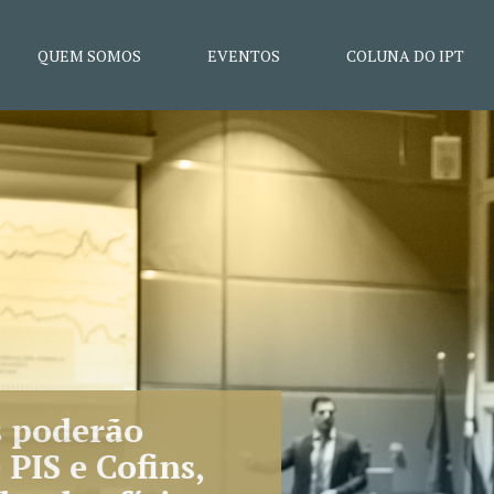
QUEM SOMOS
EVENTOS
COLUNA DO IPT
CARF aprova 16 novas súmul
econômico está entre os tem
Objetivo dos enunciados é trazer agilidade ao 
controvérsias entre contribuintes e Administraç