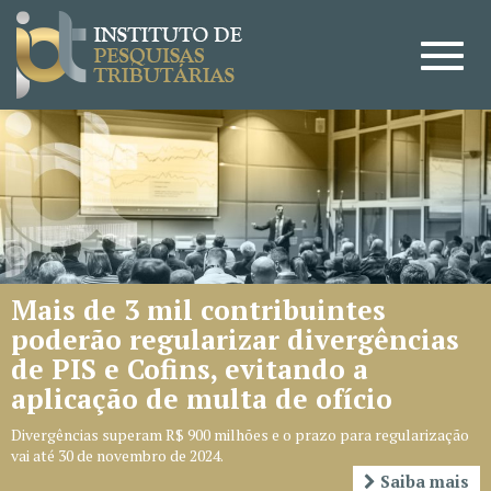
s de 3 mil contribuintes
CAR
erão regularizar divergências
gru
PIS e Cofins, evitando a
te
icação de multa de ofício
Objet
reduç
ências superam R$ 900 milhões e o prazo para regularização
Admin
é 30 de novembro de 2024.
Saiba mais