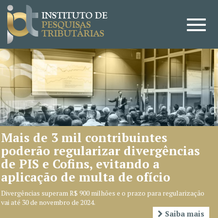
3 mil contribuintes
CARF ap
regularizar divergências
grupo e
 Cofins, evitando a
temas
o de multa de ofício
Objetivo dos e
redução de con
eram R$ 900 milhões e o prazo para regularização
Administração
vembro de 2024.
Saiba mais