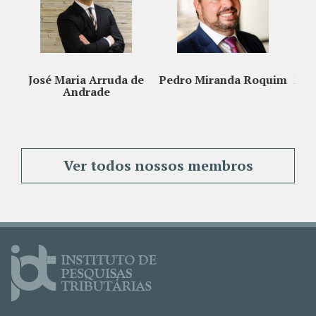
Arruda de
Pedro Miranda Roquim
Maucir Fregonesi Jun
de
Ver todos nossos membros