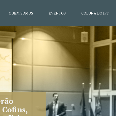
QUEM SOMOS
EVENTOS
COLUNA DO IPT
F aprova 16 novas súmulas; g
nômico está entre os temas
ivo dos enunciados é trazer agilidade ao julgament
ovérsias entre contribuintes e Administração Públic