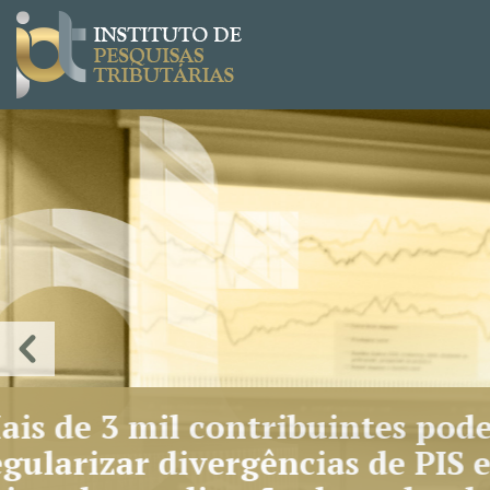
CAR
eco
Objet
contr